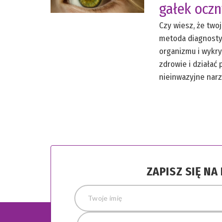
gałek ocz
Czy wiesz, że two
metoda diagnostyc
organizmu i wykry
zdrowie i działać 
nieinwazyjne narzę
ZAPISZ SIĘ N