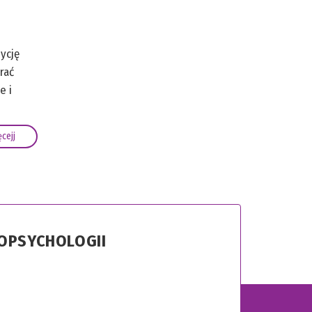
ycję
rać
e i
cejj
ROPSYCHOLOGII