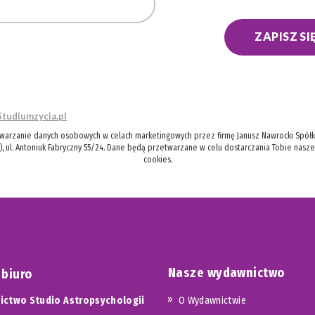
ZAPISZ SI
Studiumzycia.pl
twarzanie danych osobowych w celach marketingowych przez firmę Janusz Nawrocki Spółka
), ul. Antoniuk Fabryczny 55/24. Dane będą przetwarzane w celu dostarczania Tobie nasz
cookies.
Nasze wydawnictwo
 biuro
ctwo Studio Astropsychologii
O Wydawnictwie