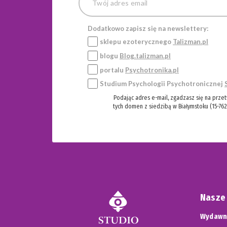
Dodatkowo zapisz się na newslettery:
sklepu ezoterycznego
Talizman.pl
blogu
Blog.talizman.pl
portalu
Psychotronika.pl
Studium Psychologii Psychotronicznej
Podając adres e-mail, zgadzasz się na prze
tych domen z siedzibą w Białymstoku (15-762
Nasze
Wydawni