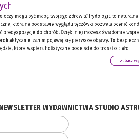
nych
je oczy mogą być mapą twojego zdrowia? Irydologia to naturalna
zna, która na podstawie wyglądu tęczówki pozwala ocenić kond
ć predyspozycje do chorób. Dzięki niej możesz świadomie wspie
profilaktycznie, zanim pojawią się pierwsze objawy. To bezpieczn
dzie, które wspiera holistyczne podejście do troski o ciało.
zobacz wię
A NEWSLETTER WYDAWNICTWA STUDIO AST