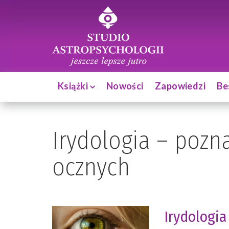
Książki
Nowości
Zapowiedzi
Be
Irydologia – pozn
ocznych
Irydologia