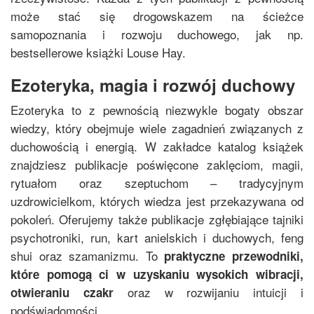
może stać się drogowskazem na ścieżce
samopoznania i
rozwoju duchowego
, jak np.
bestsellerowe książki Louse Hay.
Ezoteryka, magia i rozwój duchowy
Ezoteryka to z pewnością niezwykle bogaty obszar
wiedzy, który obejmuje wiele zagadnień związanych z
duchowością
i
energią
. W zakładce katalog książek
znajdziesz publikacje poświęcone
zaklęciom
,
magii
,
rytuałom
oraz
szeptuchom
– tradycyjnym
uzdrowicielkom, których wiedza jest przekazywana od
pokoleń. Oferujemy także publikacje zgłębiające tajniki
psychotroniki
,
run
,
kart anielskich
i
duchowych
,
feng
shui
oraz
szamanizmu
. To
praktyczne przewodniki,
które pomogą ci w uzyskaniu
wysokich wibracji
,
oraz w rozwijaniu intuicji i
otwieraniu czakr
podświadomości.