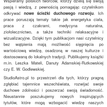
Wspieramy polskich twórców, którzy dzielą się swoją
pasją i wiedzą, z pewnością pomagając czytelnikom
odkrywać
. Ich
nowe ścieżki duchowego rozwoju
prace poruszają tematy takie jak energetyka ciała,
praca z czakrami, medycyna naturalna,
ziołolecznictwo, a także techniki relaksacyjne i
wizualizacyjne. Dzięki tym publikacjom nasi czytelnicy
bez wątpienia mają możliwość sięgnięcia po
wartościową wiedzę, osadzoną w naszej kulturze i
dostosowaną do lokalnych tradycji. Publikujemy książki
m.in.
Leszka Mateli
,
Danuty Adamskiej-Rutkowskiej
czy
E. W. Godlewskiej
.
StudioAstro.pl to przestrzeń dla tych, którzy pragną
zgłębiać tajemnice wszechświata, rozwijać swoje
duchowe zdolności i poszerzać swoją świadomość.
Nieustannie poszukujemy nowych inspirujących
tytułów, które mogą wzbogacić wiedzę naszych