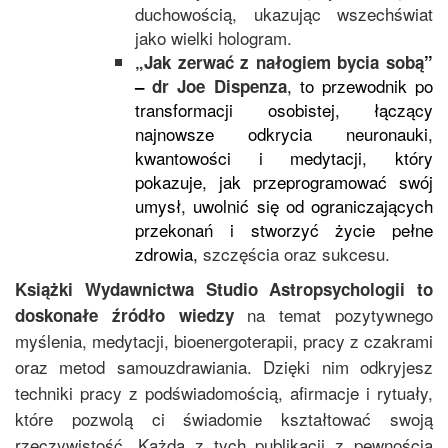
duchowością, ukazując wszechświat
jako wielki hologram.
„
Jak zerwać z nałogiem bycia sobą
”
, to przewodnik po
–
dr Joe Dispenza
transformacji osobistej, łączący
najnowsze odkrycia neuronauki,
kwantowości i medytacji, który
pokazuje, jak przeprogramować swój
umysł, uwolnić się od ograniczających
przekonań i stworzyć życie pełne
zdrowia,
szczęścia oraz sukcesu.
Książki Wydawnictwa Studio Astropsychologii to
na temat
pozytywnego
doskonałe źródło wiedzy
myślenia
, medytacji,
bioenergoterapii
, pracy z czakrami
oraz metod samouzdrawiania. Dzięki nim odkryjesz
techniki pracy z podświadomością, afirmacje i rytuały,
które pozwolą ci świadomie kształtować swoją
rzeczywistość. Każda z tych publikacji z pewnością