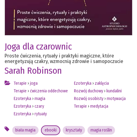
Joga dla czarownic
Proste ćwiczenia, rytuały i praktyki magiczne, które
energetyzują czakry, wzmocnią zdrowie i samopoczucie
Sarah Robinson
Terapie
›
joga
Ezoteryka
›
zaklęcia
Terapie
›
ćwiczenia oddechowe
Rozwój duchowy
›
kundalini
Ezoteryka
›
magia
Rozwój osobisty
›
motywacja
Ezoteryka
›
czary
Terapie
›
medytacja
Ezoteryka
›
rytuały
biała magia
ebooki
kryształy
magia roślin