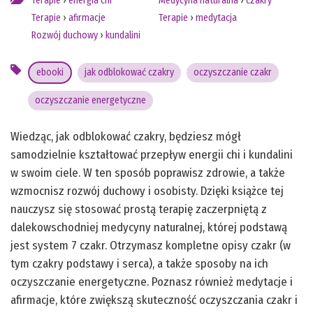
Terapie
›
energia chi
Medycyna naturalna
›
czakry
Terapie
›
afirmacje
Terapie
›
medytacja
Rozwój duchowy
›
kundalini
ebooki
jak odblokować czakry
oczyszczanie czakr
oczyszczanie energetyczne
Wiedząc, jak odblokować czakry, będziesz mógł
samodzielnie kształtować przepływ energii chi i kundalini
w swoim ciele. W ten sposób poprawisz zdrowie, a także
wzmocnisz rozwój duchowy i osobisty. Dzięki książce tej
nauczysz się stosować prostą terapię zaczerpniętą z
dalekowschodniej medycyny naturalnej, której podstawą
jest system 7 czakr. Otrzymasz kompletne opisy czakr (w
tym czakry podstawy i serca), a także sposoby na ich
oczyszczanie energetyczne. Poznasz również medytacje i
afirmacje, które zwiększą skuteczność oczyszczania czakr i