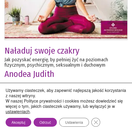
Naładuj swoje czakry
Jak pozyskać energię, by pełniej żyć na poziomach
fizycznym, psychicznym, seksualnym i duchowym
Anodea Judith
Terapie
›
energia chi
Medycyna naturalna
›
czakry
Używamy ciasteczek, aby zapewnić najlepszą jakość korzystania
Rozwój duchowy
›
kundalini
Terapie
›
medytacja
z naszej witryny.
W naszej Polityce prywatności i cookies możesz dowiedzieć się
więcej o tym, jakich ciasteczek używamy, lub wyłączyć je w
ebooki
jak odblokować czakry
oczyszczanie czakr
ustawieniach
.
Zamknij panel pow
Akceptuj
Odrzuć
Ustawienia
Między ciałem a umysłem przebiegają ładunki