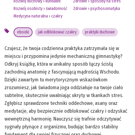
Rozwój duchowy
›
kundalini
Zdrowie
›
sposoby na stres
Rozwój osobisty
›
świadomość
Zdrowie
›
psychosomatyka
Medycyna naturalna
›
czakry
ebooki
jak odblokować czakry
praktyki duchowe
Czujesz, że twoja codzienna praktyka zatrzymała się w
miejscu i przypomina jedynie mechaniczną gimnastykę?
Odkryj książkę, która w unikalny sposób łączy ścisłą
zachodnią anatomię z fascynującą mądrością Wschodu.
Dzięki zawartym tu merytorycznym wskazówkom
zrozumiesz, jak świadoma joga oddziałuje na twoje ciało
subtelne, skutecznie uwalniając ukryty w tkankach stres.
Zgłębisz sprawdzone techniki oddechowe, asany oraz
medytacje, aby bezpiecznie odblokować czakry i odzyskać
wewnętrzną harmonię. Nauczysz się trafnie odczytywać
sygnały płynące z organizmu, budując bardzo stabilny
fundament dla swojej fizycznej oraz duchowej