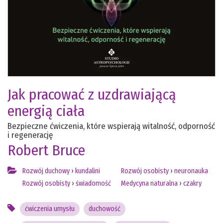
Jak pracować z uzdrawiającą
energią ciała
Bezpieczne ćwiczenia, które wspierają witalność, odporność
i regenerację
Robert Bruce
Rozwój duchowy
›
kundalini
Rozwój osobisty
›
neuronauka
Rozwój osobisty
›
świadomość
Medycyna naturalna
›
czakry
ćwiczenia umysłu
duchowość