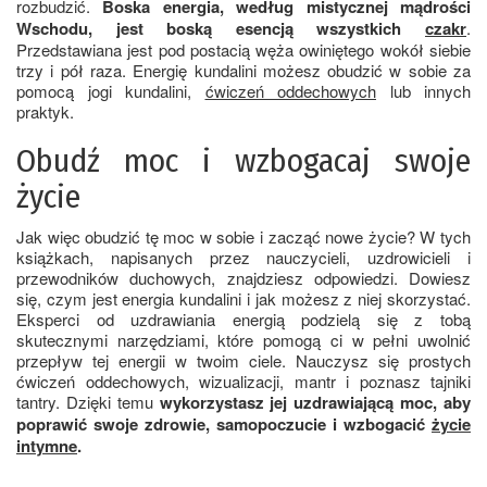
rozbudzić.
Boska energia, według mistycznej mądrości
Wschodu, jest boską esencją wszystkich
czakr
.
Przedstawiana jest pod postacią węża owiniętego wokół siebie
trzy i pół raza. Energię kundalini możesz obudzić w sobie za
pomocą jogi kundalini,
ćwiczeń oddechowych
lub innych
praktyk.
Obudź moc i wzbogacaj swoje
życie
Jak więc obudzić tę moc w sobie i zacząć nowe życie? W tych
książkach, napisanych przez nauczycieli, uzdrowicieli i
przewodników duchowych, znajdziesz odpowiedzi. Dowiesz
się, czym jest energia kundalini i jak możesz z niej skorzystać.
Eksperci od uzdrawiania energią podzielą się z tobą
skutecznymi narzędziami, które pomogą ci w pełni uwolnić
przepływ tej energii w twoim ciele. Nauczysz się prostych
ćwiczeń oddechowych, wizualizacji, mantr i poznasz tajniki
tantry. Dzięki temu
wykorzystasz jej uzdrawiającą moc, aby
poprawić swoje zdrowie, samopoczucie i wzbogacić
życie
intymne
.