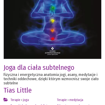
Joga dla ciała subtelnego
Fizyczna i energetyczna anatomia jogi, asany, medytacje i
techniki oddechowe, dzięki którym wzmocnisz swoje ciało
subtelne
Tias Little
Terapie
›
joga
Terapie
›
medytacja