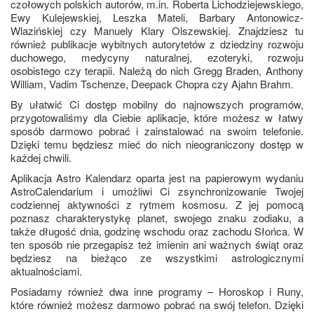
czołowych polskich autorów, m.in. Roberta Lichodziejewskiego,
Ewy Kulejewskiej, Leszka Mateli, Barbary Antonowicz-
Wlazińskiej czy Manuely Klary Olszewskiej. Znajdziesz tu
również publikacje wybitnych autorytetów z dziedziny rozwoju
duchowego, medycyny naturalnej, ezoteryki, rozwoju
osobistego czy terapii. Należą do nich Gregg Braden, Anthony
William, Vadim Tschenze, Deepack Chopra czy Ajahn Brahm.
By ułatwić Ci dostęp mobilny do najnowszych programów,
przygotowaliśmy dla Ciebie aplikacje, które możesz w łatwy
sposób darmowo pobrać i zainstalować na swoim telefonie.
Dzięki temu będziesz mieć do nich nieograniczony dostęp w
każdej chwili.
Aplikacja Astro Kalendarz oparta jest na papierowym wydaniu
AstroCalendarium i umożliwi Ci zsynchronizowanie Twojej
codziennej aktywności z rytmem kosmosu. Z jej pomocą
poznasz charakterystykę planet, swojego znaku zodiaku, a
także długość dnia, godzinę wschodu oraz zachodu Słońca. W
ten sposób nie przegapisz też imienin ani ważnych świąt oraz
będziesz na bieżąco ze wszystkimi astrologicznymi
aktualnościami.
Posiadamy również dwa inne programy – Horoskop i Runy,
które również możesz darmowo pobrać na swój telefon. Dzięki