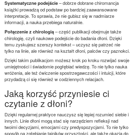
Systematyczne podejście
– dobrze dobrane chiromancja
książki prowadzą od podstaw po bardziej zaawansowane
interpretacje. To sprawia, że nie gubisz się w nadmiarze
informacji, a nauka przebiega naturalnie.
Połączenie z chirologią
– część publikacji obejmuje także
chirologię, czyli naukowe podejście do badania dłoni. Dzięki
temu zyskujesz szerszy kontekst – uczysz się patrzeć nie
tylko na linie, ale również na kształt dłoni, palców czy paznokci.
Dzięki takim publikacjom możesz krok po kroku rozwijać swoje
umiejętności i świadomie pogłębiać wiedzę. To nie tylko nauka
wróżenia, ale też ćwiczenie spostrzegawczości i intuicji, które
przydadzą ci się również w codziennych relacjach.
Jaką korzyść przyniesie ci
czytanie z dłoni?
Dzięki regularnej praktyce nauczysz się lepiej rozumieć siebie i
innych. Linie dłoni mogą stać się narzędziem refleksji nad
twoimi decyzjami, emocjami czy predyspozycjami. To nie tylko
sposób na zgłębianie tajników przyszłości, ale także okazja do