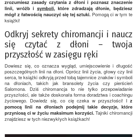
zrozumiesz zasady czytania z dłoni i poznasz znaczenie
linii, wróżb i
symboli
, które zdradzają dłonie, będziesz
mógł z łatwością nauczyć się tej sztuki.
Pomogą ci w tym te
książki!
Odkryj sekrety chiromancji i naucz
się czytać z dłoni – twoja
przyszłość w zasięgu ręki
Dowiesz się, co oznacza wygląd, umiejscowienie i długość
poszczególnych linii na dłoni. Oprócz linii życia, głowy czy linii
serca, te książki odkryją przed tobą tajemnice znaków i symboli
na dłoniach, takich jak bransolety życia czy pierścień
Salomona. Dziś chiromancja to nie tylko przepowiadanie
przyszłości, ale także doskonała forma doradztwa i coachingu
życiowego. Dowiedz się, co cię czeka w przyszłości! I
z
pomocą linii na dłoniach podejmij takie decyzje, które
przyniosą ci w życiu maksimum korzyści.
Tajniki chiromancji
znajdziesz w tych niezwykłych książkach!