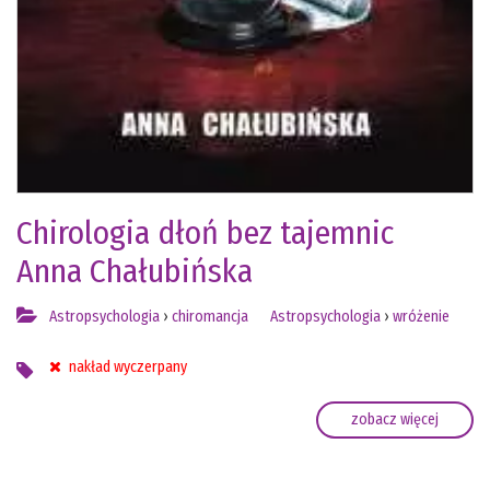
Chirologia dłoń bez tajemnic
Anna Chałubińska
Astropsychologia
›
chiromancja
Astropsychologia
›
wróżenie
nakład wyczerpany
zobacz więcej