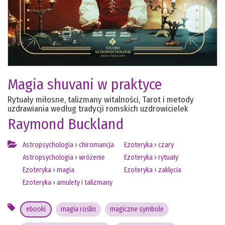
Magia shuvani w praktyce
Rytuały miłosne, talizmany witalności, Tarot i metody
uzdrawiania według tradycji romskich uzdrowicielek
Raymond Buckland
Astropsychologia
›
chiromancja
Ezoteryka
›
czary
Astropsychologia
›
wróżenie
Ezoteryka
›
rytuały
Ezoteryka
›
magia
Ezoteryka
›
zaklęcia
Ezoteryka
›
amulety i talizmany
ebooki
magia roślin
magiczne symbole