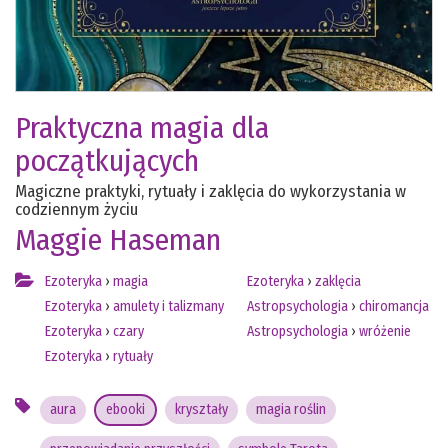
Praktyczna magia dla
początkujących
Magiczne praktyki, rytuały i zaklęcia do wykorzystania w
codziennym życiu
Maggie Haseman
Ezoteryka
›
magia
Ezoteryka
›
zaklęcia
Ezoteryka
›
amulety i talizmany
Astropsychologia
›
chiromancja
Ezoteryka
›
czary
Astropsychologia
›
wróżenie
Ezoteryka
›
rytuały
aura
ebooki
kryształy
magia roślin