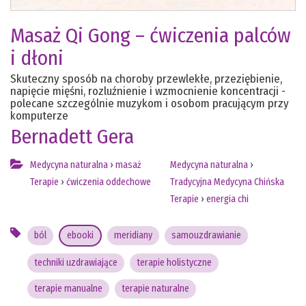
Masaż Qi Gong – ćwiczenia palców
i dłoni
Skuteczny sposób na choroby przewlekłe, przeziębienie,
napięcie mięśni, rozluźnienie i wzmocnienie koncentracji -
polecane szczególnie muzykom i osobom pracującym przy
komputerze
Bernadett Gera
Medycyna naturalna
›
masaż
Medycyna naturalna
›
Terapie
›
ćwiczenia oddechowe
Tradycyjna Medycyna Chińska
Terapie
›
energia chi
ból
ebooki
meridiany
samouzdrawianie
techniki uzdrawiające
terapie holistyczne
terapie manualne
terapie naturalne