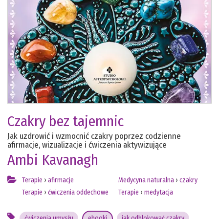
Czakry bez tajemnic
Jak uzdrowić i wzmocnić czakry poprzez codzienne
afirmacje, wizualizacje i ćwiczenia aktywizujące
Ambi Kavanagh
Terapie
›
afirmacje
Medycyna naturalna
›
czakry
Terapie
›
ćwiczenia oddechowe
Terapie
›
medytacja
ćwiczenia umysłu
ebooki
jak odblokować czakry