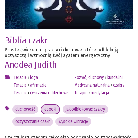
Biblia czakr
Proste ćwiczenia i praktyki duchowe, które odblokują,
oczyszczą i wzmocnią twój system energetyczny
Anodea Judith
Terapie
›
joga
Rozwój duchowy
›
kundalini
Terapie
›
afirmacje
Medycyna naturalna
›
czakry
Terapie
›
ćwiczenia oddechowe
Terapie
›
medytacja
duchowość
ebooki
jak odblokować czakry
oczyszczanie czakr
wysokie wibracje
Czy czujesz czasem całkowite oderwanie od rzeczywistości,