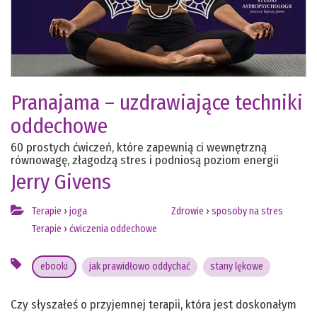
Pranajama – uzdrawiające techniki
oddechowe
60 prostych ćwiczeń, które zapewnią ci wewnętrzną
równowagę, złagodzą stres i podniosą poziom energii
Jerry Givens
Terapie
›
joga
Zdrowie
›
sposoby na stres
Terapie
›
ćwiczenia oddechowe
ebooki
jak prawidłowo oddychać
stany lękowe
Czy słyszałeś o przyjemnej terapii, która jest doskonałym