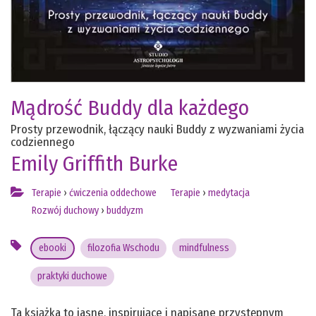
Mądrość Buddy dla każdego
Prosty przewodnik, łączący nauki Buddy z wyzwaniami życia
codziennego
Emily Griffith Burke
Terapie
›
ćwiczenia oddechowe
Terapie
›
medytacja
Rozwój duchowy
›
buddyzm
ebooki
filozofia Wschodu
mindfulness
praktyki duchowe
Ta książka to jasne, inspirujące i napisane przystępnym