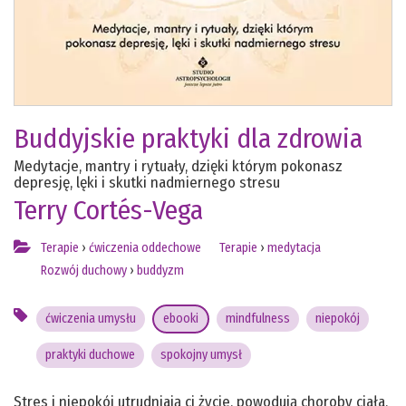
Buddyjskie praktyki dla zdrowia
Medytacje, mantry i rytuały, dzięki którym pokonasz
depresję, lęki i skutki nadmiernego stresu
Terry Cortés-Vega
Terapie
›
ćwiczenia oddechowe
Terapie
›
medytacja
Rozwój duchowy
›
buddyzm
ćwiczenia umysłu
ebooki
mindfulness
niepokój
praktyki duchowe
spokojny umysł
Stres i niepokój utrudniają ci życie, powodują choroby ciała,