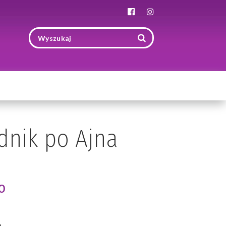
Toggle
navigation
dnik po Ajna
o
e