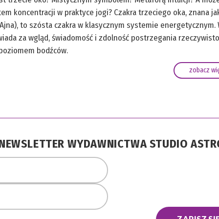
m koncentracji w praktyce jogi? Czakra trzeciego oka, znana ja
a Ajna), to szósta czakra w klasycznym systemie energetycznym.
owiada za wgląd, świadomość i zdolność postrzegania rzeczywisto
 poziomem bodźców.
zobacz wię
A NEWSLETTER WYDAWNICTWA STUDIO AST
ZAPISZ SI