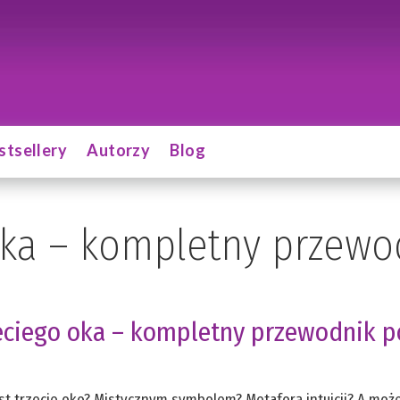
stsellery
Autorzy
Blog
oka – kompletny przewo
zeciego oka – kompletny przewodnik p
st trzecie oko? Mistycznym symbolem? Metaforą intuicji? A moż