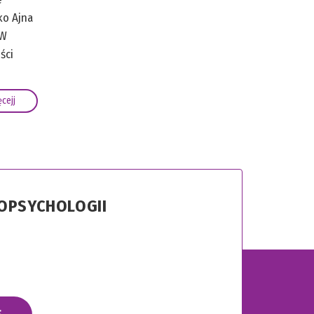
ko Ajna
 W
ści
cejj
ROPSYCHOLOGII
Ę