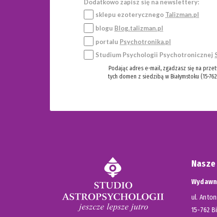
Dodatkowo zapisz się na newslettery:
sklepu ezoterycznego
Talizman.pl
blogu
Blog.talizman.pl
portalu
Psychotronika.pl
Studium Psychologii Psychotronicznej
Podając adres e-mail, zgadzasz się na prze
tych domen z siedzibą w Białymstoku (15-762
Nasze
Wydawni
ul. Anton
15-762 B