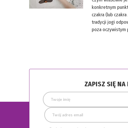
konkretnym punkte
czakra (lub czakr
tradycji jogi odp
poza oczywistym
ZAPISZ SIĘ N