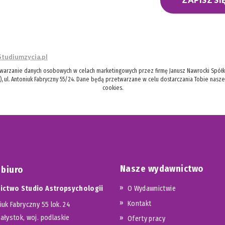
Studiumzycia.pl
twarzanie danych osobowych w celach marketingowych przez firmę Janusz Nawrocki Spółka
), ul. Antoniuk Fabryczny 55/24. Dane będą przetwarzane w celu dostarczania Tobie nasz
cookies.
Nasze wydawnictwo
 biuro
ctwo Studio Astropsychologii
O Wydawnictwie
Kontakt
iuk Fabryczny 55 lok. 24
iałystok, woj. podlaskie
Oferty pracy