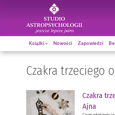
Książki
Nowości
Zapowiedzi
Be
Czakra trzeciego 
Czakra tr
Ajna
Czym właściwie je