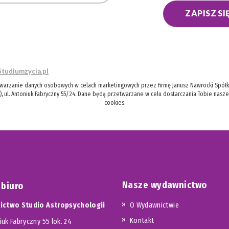
ZAPISZ SI
Studiumzycia.pl
twarzanie danych osobowych w celach marketingowych przez firmę Janusz Nawrocki Spółka
), ul. Antoniuk Fabryczny 55/24. Dane będą przetwarzane w celu dostarczania Tobie nasz
cookies.
Nasze wydawnictwo
 biuro
ctwo Studio Astropsychologii
O Wydawnictwie
Kontakt
iuk Fabryczny 55 lok. 24