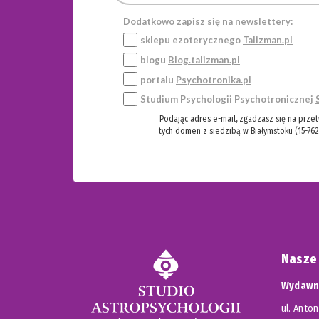
Dodatkowo zapisz się na newslettery:
sklepu ezoterycznego
Talizman.pl
blogu
Blog.talizman.pl
portalu
Psychotronika.pl
Studium Psychologii Psychotronicznej
Podając adres e-mail, zgadzasz się na prze
tych domen z siedzibą w Białymstoku (15-762
Nasze
Wydawni
ul. Anton