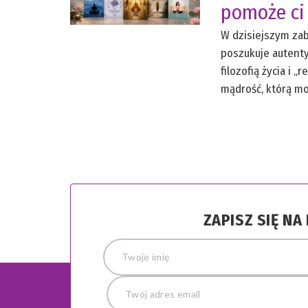
pomoże ci
W dzisiejszym zab
poszukuje autent
filozofią życia i
mądrość, którą m
ZAPISZ SIĘ N