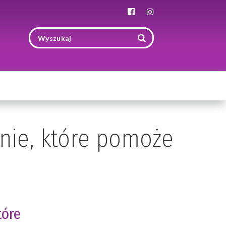
Toggle
navigation
enie, które pomoże
tóre