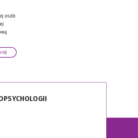
ej osób
ej
sową
cejj
ROPSYCHOLOGII