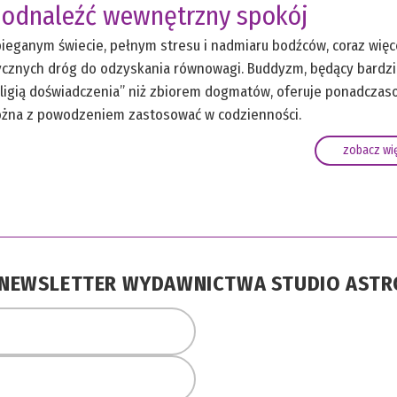
 odnaleźć wewnętrzny spokój
ieganym świecie, pełnym stresu i nadmiaru bodźców, coraz więc
ycznych dróg do odzyskania równowagi. Buddyzm, będący bardzi
 „religią doświadczenia” niż zbiorem dogmatów, oferuje ponadcza
ożna z powodzeniem zastosować w codzienności.
zobacz wię
A NEWSLETTER WYDAWNICTWA STUDIO AST