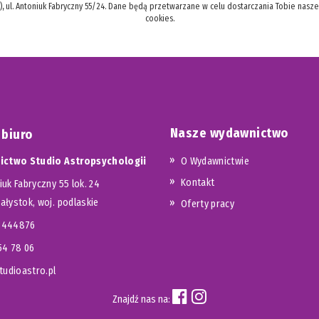
), ul. Antoniuk Fabryczny 55/24. Dane będą przetwarzane w celu dostarczania Tobie nasz
cookies.
Nasze wydawnictwo
 biuro
ctwo Studio Astropsychologii
O Wydawnictwie
Kontakt
iuk Fabryczny 55 lok. 24
iałystok, woj. podlaskie
Oferty pracy
23444876
654 78 06
udioastro.pl
Znajdź nas na: