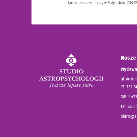
tych domen z siedzibą w Białymstoku (15-762
Nasze
Wydawni
ul. Anton
15-762 B
NIP: 54
tel. 85 
biuro@st