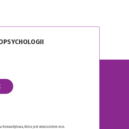
ROPSYCHOLOGII
Ę
 Komandytowa, która jest właścicielem m.in.