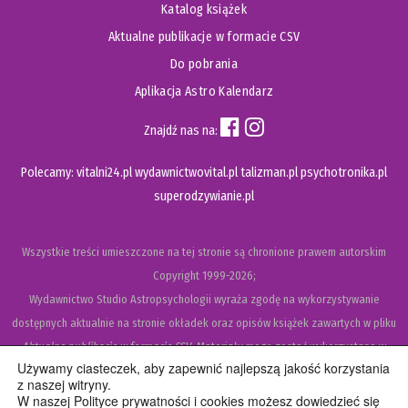
Katalog książek
Aktualne publikacje w formacie CSV
Do pobrania
Aplikacja Astro Kalendarz
Znajdź nas na:
Polecamy:
vitalni24.pl
wydawnictwovital.pl
talizman.pl
psychotronika.pl
superodzywianie.pl
Wszystkie treści umieszczone na tej stronie są chronione prawem autorskim
Copyright
1999-2026;
Wydawnictwo Studio Astropsychologii wyraża zgodę na wykorzystywanie
dostępnych aktualnie na stronie okładek oraz opisów książek zawartych w pliku
Aktualne publikacje w formacie CSV
. Materiały mogą zostać wykorzystane w
Używamy ciasteczek, aby zapewnić najlepszą jakość korzystania
recenzjach książek, katalogach internetowych, bibliotecznych (OPAC) oraz
z naszej witryny.
materiałach promujących legalną dystrybucję książek. Usunięcie materiału z ww.
W naszej Polityce prywatności i cookies możesz dowiedzieć się