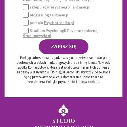
sklepu ezoterycznego
Talizman.pl
blogu
Blog.talizman.pl
portalu
Psychotronika.pl
Studium Psychologii Psychotronicznej
Studiumzycia.pl
ZAPISZ SIĘ
Podając adres e-mail, zgadzasz się na przetwarzanie danych
osobowych w celach marketingowych przez firmę Janusz Nawrocki
Spółka Komandytowa, która jest właścicielem m.in. tych domen z
siedzibą w Białymstoku (15-762), ul. Antoniuk Fabryczny 55/24. Dane
będą przetwarzane w celu dostarczania Tobie naszego
newslettera.
Polityka prywatności i plików cookies.