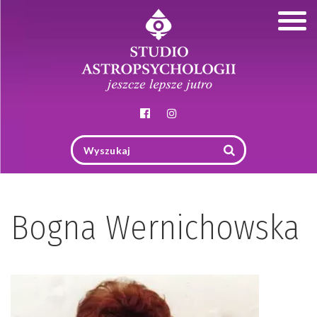
Togg
navig
Bogna Wernichowska