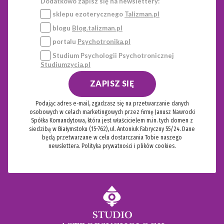
Dodatkowo zapisz się na newslettery:
sklepu ezoterycznego
Talizman.pl
blogu
Blog.talizman.pl
portalu
Psychotronika.pl
Studium Psychologii Psychotronicznej
Studiumzycia.pl
ZAPISZ SIĘ
Podając adres e-mail, zgadzasz się na przetwarzanie danych
osobowych w celach marketingowych przez firmę Janusz Nawrocki
Spółka Komandytowa, która jest właścicielem m.in. tych domen z
siedzibą w Białymstoku (15-762), ul. Antoniuk Fabryczny 55/24. Dane
będą przetwarzane w celu dostarczania Tobie naszego
newslettera.
Polityka prywatności i plików cookies.