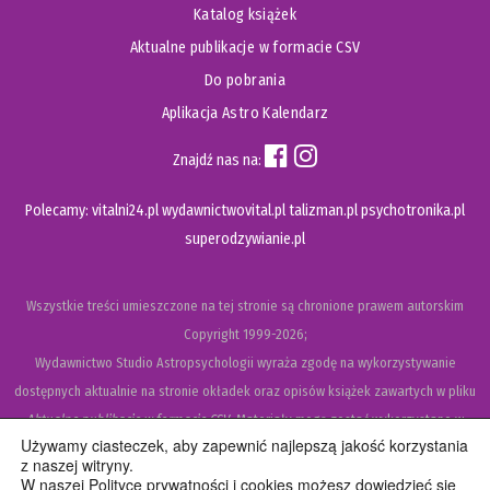
Katalog książek
Aktualne publikacje w formacie CSV
Do pobrania
Aplikacja Astro Kalendarz
Znajdź nas na:
Polecamy:
vitalni24.pl
wydawnictwovital.pl
talizman.pl
psychotronika.pl
superodzywianie.pl
Wszystkie treści umieszczone na tej stronie są chronione prawem autorskim
Copyright
1999-2026;
Wydawnictwo Studio Astropsychologii wyraża zgodę na wykorzystywanie
dostępnych aktualnie na stronie okładek oraz opisów książek zawartych w pliku
Aktualne publikacje w formacie CSV
. Materiały mogą zostać wykorzystane w
Używamy ciasteczek, aby zapewnić najlepszą jakość korzystania
recenzjach książek, katalogach internetowych, bibliotecznych (OPAC) oraz
z naszej witryny.
materiałach promujących legalną dystrybucję książek. Usunięcie materiału z ww.
W naszej Polityce prywatności i cookies możesz dowiedzieć się