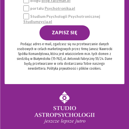
blogu
Blog.talizman.pl
portalu
Psychotronika.pl
Studium Psychologii Psychotronicznej
Studiumzycia.pl
ZAPISZ SIĘ
Podając adres e-mail, zgadzasz się na przetwarzanie danych
osobowych w celach marketingowych przez firmę Janusz Nawrocki
Spółka Komandytowa, która jest właścicielem m.in. tych domen z
siedzibą w Białymstoku (15-762), ul. Antoniuk Fabryczny 55/24. Dane
będą przetwarzane w celu dostarczania Tobie naszego
newslettera.
Polityka prywatności i plików cookies.