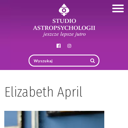
Togg
navig
Elizabeth April