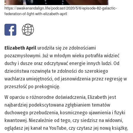
https://awakenandalign.life/podcast/2020/5/6/episode-82-galactic-
federation-of-light-with-elizabeth-april
Elizabeth April
urodziła się ze zdolnościami
pozazmysłowymi. Już w młodym wieku potrafiła widzieć
duchy i dusze oraz odczytywać energie innych ludzi. Od
dzieciństwa rozwinęła te zdolności do szerokiego
wachlarza umiejętności, od jasnowidzenia przez regresję w
przeszłość po prekognicję.
W oparciu o różnorodne doświadczenia, Elizabeth jest
najbardziej podekscytowana zgłębianiem tematów
duchowego przebudzenia, kosmicznego ujawnienia i fizyki
kwantowej. Niezależnie od tego, czy siedzisz na widowni,
oglądasz jej kanał na YouTube, czy czytasz jej nową książkę,