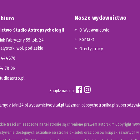
Nasze wydawnictwo
 biuro
ctwo Studio Astropsychologii
O Wydawnictwie
Kontakt
iuk Fabryczny 55 lok. 24
iałystok, woj. podlaskie
Oferty pracy
23444876
654 78 06
udioastro.pl
Znajdź nas na:
camy:
vitalni24.pl
wydawnictwovital.pl
talizman.pl
psychotronika.pl
superodzywia
kie treści umieszczone na tej stronie są chronione prawem autorskim
Copyright
1999
tywanie dostępnych aktualnie na stronie okładek oraz opisów książek zawartych w 