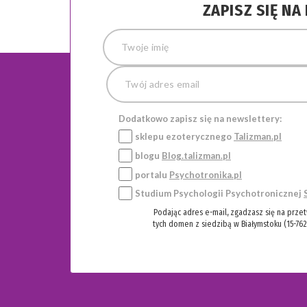
ZAPISZ SIĘ N
Dodatkowo zapisz się na newslettery:
sklepu ezoterycznego
Talizman.pl
blogu
Blog.talizman.pl
portalu
Psychotronika.pl
Studium Psychologii Psychotronicznej
Podając adres e-mail, zgadzasz się na prze
tych domen z siedzibą w Białymstoku (15-762