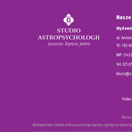
Nasze
Wydawni
ul. Anton
15-762 B
NIP: 54
tel. 85 
biuro@st
Pole
Wszyst
Wydawnictwo Studio Astropsychologii wyraża zgodę na wykorzys