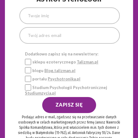
Dodatkowo zapisz się na newslettery:
sklepu ezoterycznego
Talizman.pl
blogu
Blog.talizman.pl
portalu
Psychotronika.pl
Studium Psychologii Psychotronicznej
Studiumzycia.pl
ZAPISZ SIĘ
Podając adres e-mail, zgadzasz się na przetwarzanie danych
osobowych w celach marketingowych przez firmę Janusz Nawrocki
Spółka Komandytowa, która jest właścicielem m.in. tych domen z
siedzibą w Białymstoku (15-762), ul. Antoniuk Fabryczny 55/24. Dane
będą przetwarzane w celu dostarczania Tobie naszego