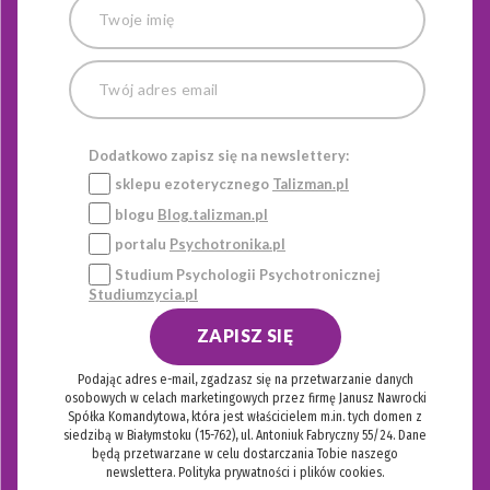
Dodatkowo zapisz się na newslettery:
sklepu ezoterycznego
Talizman.pl
blogu
Blog.talizman.pl
portalu
Psychotronika.pl
Studium Psychologii Psychotronicznej
Studiumzycia.pl
ZAPISZ SIĘ
Podając adres e-mail, zgadzasz się na przetwarzanie danych
osobowych w celach marketingowych przez firmę Janusz Nawrocki
Spółka Komandytowa, która jest właścicielem m.in. tych domen z
siedzibą w Białymstoku (15-762), ul. Antoniuk Fabryczny 55/24. Dane
będą przetwarzane w celu dostarczania Tobie naszego
newslettera.
Polityka prywatności i plików cookies.