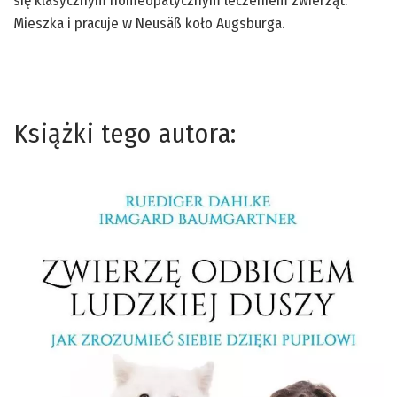
się klasycznym homeopatycznym leczeniem zwierząt.
Mieszka i pracuje w Neusäß koło Augsburga.
Książki tego autora: