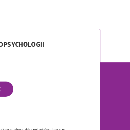
ROPSYCHOLOGII
Ę
 Komandytowa, która jest właścicielem m.in.