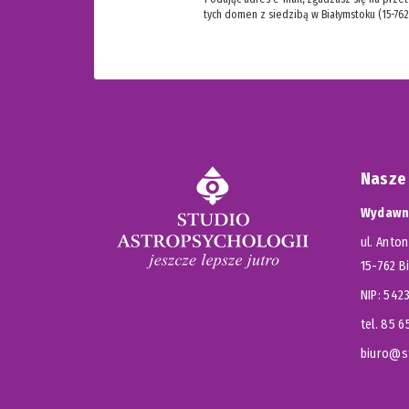
tych domen z siedzibą w Białymstoku (15-762
Nasze
Wydawni
ul. Anton
15-762 B
NIP: 54
tel. 85 
biuro@st