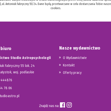
), ul. Antoniuk Fabryczny 55/24. Dane będą przetwarzane w celu dostarczania Tobie nasz
cookies.
Nasze wydawnictwo
 biuro
ctwo Studio Astropsychologii
O Wydawnictwie
Kontakt
iuk Fabryczny 55 lok. 24
iałystok, woj. podlaskie
Oferty pracy
23444876
654 78 06
udioastro.pl
Znajdź nas na: