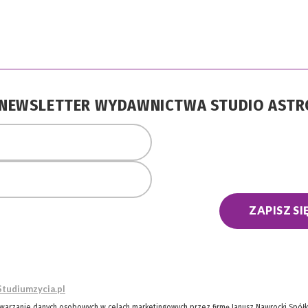
A NEWSLETTER WYDAWNICTWA STUDIO AST
ZAPISZ SI
Studiumzycia.pl
twarzanie danych osobowych w celach marketingowych przez firmę Janusz Nawrocki Spółka