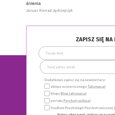
śnienia
Janusz Konrad Jędrzejczyk
ZAPISZ SIĘ N
Dodatkowo zapisz się na newslettery:
sklepu ezoterycznego
Talizman.pl
blogu
Blog.talizman.pl
portalu
Psychotronika.pl
Studium Psychologii Psychotronicznej
Podając adres e-mail, zgadzasz się na prze