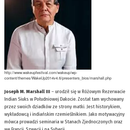
http://www.wakeupfestival.com/wakeup/wp-
content/themes/WakeUp2014v4.6/presenters_bios/marshall.php
Joseph M. Marshall III
– urodził się w Różowym Rezerwacie
Indian Siuks w Południowej Dakocie. Został tam wychowany
przez swoich dziadków ze strony matki. Jest historykiem,
wykładowcą i indiańskim rzemieślnikiem. Jako motywacyjny
mówca prowadzi seminaria w Stanach Zjednoczonych oraz
we Francji, Szwecji i na Syberii.