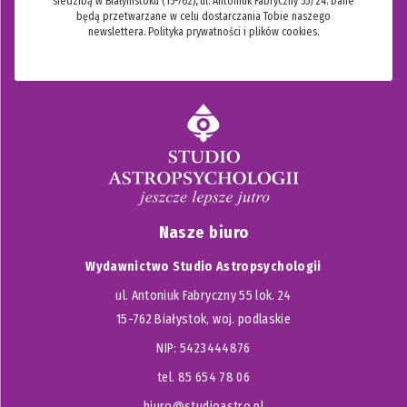
siedzibą w Białymstoku (15-762), ul. Antoniuk Fabryczny 55/24. Dane
będą przetwarzane w celu dostarczania Tobie naszego
newslettera.
Polityka prywatności i plików cookies.
Nasze biuro
Wydawnictwo Studio Astropsychologii
ul. Antoniuk Fabryczny 55 lok. 24
15-762 Białystok, woj. podlaskie
NIP: 5423444876
tel. 85 654 78 06
biuro@studioastro.pl