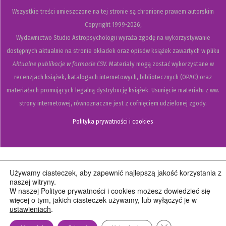
Wszystkie treści umieszczone na tej stronie są chronione prawem autorskim
Copyright
1999-2026;
Wydawnictwo Studio Astropsychologii wyraża zgodę na wykorzystywanie
dostępnych aktualnie na stronie okładek oraz opisów książek zawartych w pliku
Aktualne publikacje w formacie CSV
. Materiały mogą zostać wykorzystane w
recenzjach książek, katalogach internetowych, bibliotecznych (OPAC) oraz
materiałach promujących legalną dystrybucję książek. Usunięcie materiału z ww.
strony internetowej, równoznaczne jest z cofnięciem udzielonej zgody.
Polityka prywatności i cookies
Używamy ciasteczek, aby zapewnić najlepszą jakość korzystania z
naszej witryny.
W naszej Polityce prywatności i cookies możesz dowiedzieć się
więcej o tym, jakich ciasteczek używamy, lub wyłączyć je w
ustawieniach
.
Zamknij panel pow