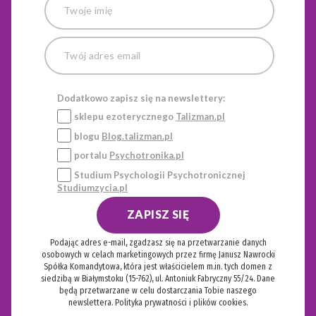
Dodatkowo zapisz się na newslettery:
sklepu ezoterycznego
Talizman.pl
blogu
Blog.talizman.pl
portalu
Psychotronika.pl
Studium Psychologii Psychotronicznej
Studiumzycia.pl
ZAPISZ SIĘ
Podając adres e-mail, zgadzasz się na przetwarzanie danych
osobowych w celach marketingowych przez firmę Janusz Nawrocki
Spółka Komandytowa, która jest właścicielem m.in. tych domen z
siedzibą w Białymstoku (15-762), ul. Antoniuk Fabryczny 55/24. Dane
będą przetwarzane w celu dostarczania Tobie naszego
newslettera.
Polityka prywatności i plików cookies.