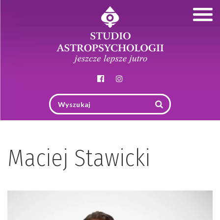
Togg
navig
Maciej Stawicki