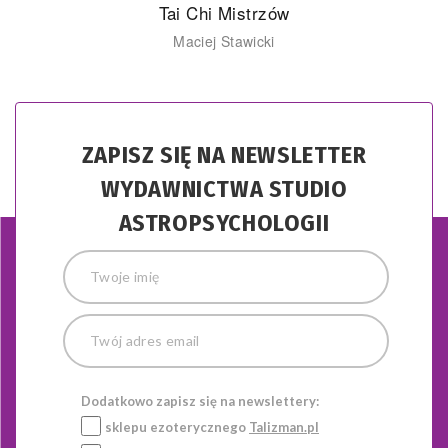
i Mistrzów
7 zasad sukcesu we
j Stawicki
Macie
ZAPISZ SIĘ NA NEWSLETTER
WYDAWNICTWA STUDIO
ASTROPSYCHOLOGII
Dodatkowo zapisz się na newslettery:
sklepu ezoterycznego
Talizman.pl