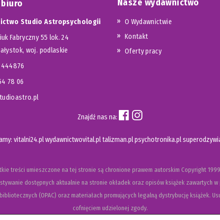
Nasze wydawnictwo
 biuro
ctwo Studio Astropsychologii
O Wydawnictwie
Kontakt
iuk Fabryczny 55 lok. 24
iałystok, woj. podlaskie
Oferty pracy
23444876
654 78 06
udioastro.pl
Znajdź nas na:
camy:
vitalni24.pl
wydawnictwovital.pl
talizman.pl
psychotronika.pl
superodzywia
kie treści umieszczone na tej stronie są chronione prawem autorskim
Copyright
1999
tywanie dostępnych aktualnie na stronie okładek oraz opisów książek zawartych w 
ibliotecznych (OPAC) oraz materiałach promujących legalną dystrybucję książek. Usu
cofnięciem udzielonej zgody.