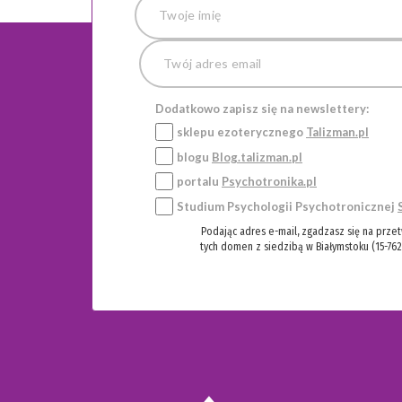
Dodatkowo zapisz się na newslettery:
sklepu ezoterycznego
Talizman.pl
blogu
Blog.talizman.pl
portalu
Psychotronika.pl
Studium Psychologii Psychotronicznej
Podając adres e-mail, zgadzasz się na prze
tych domen z siedzibą w Białymstoku (15-762