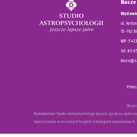
Nasze
Wydawni
ul. Anton
15-762 B
NIP: 54
tel. 85 
biuro@st
Pole
Wszyst
Wydawnictwo Studio Astropsychologii wyraża zgodę na wykorzys
wykorzystane w recenzjach książek, katalogach internetowych, b