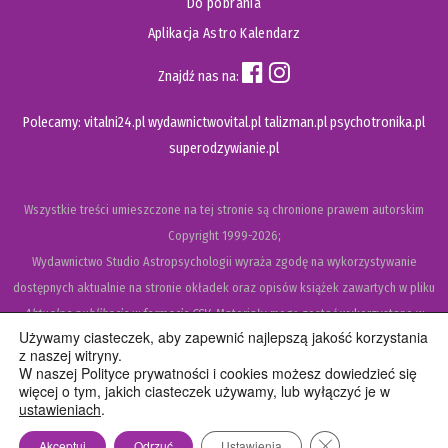
Do pobrania
Aplikacja Astro Kalendarz
Znajdź nas na:
Polecamy:
vitalni24.pl
wydawnictwovital.pl
talizman.pl
psychotronika.pl
superodzywianie.pl
Wszystkie treści umieszczone na tej stronie są chronione prawem autorskim
Copyright
1999-2026;
Wydawnictwo Studio Astropsychologii wyraża zgodę na wykorzystywanie
dostępnych aktualnie na stronie okładek oraz opisów książek zawartych w pliku
Aktualne publikacje w formacie CSV
. Materiały mogą zostać wykorzystane w
Używamy ciasteczek, aby zapewnić najlepszą jakość korzystania
recenzjach książek, katalogach internetowych, bibliotecznych (OPAC) oraz
z naszej witryny.
materiałach promujących legalną dystrybucję książek. Usunięcie materiału z ww.
W naszej Polityce prywatności i cookies możesz dowiedzieć się
więcej o tym, jakich ciasteczek używamy, lub wyłączyć je w
strony internetowej, równoznaczne jest z cofnięciem udzielonej zgody.
ustawieniach
.
Polityka prywatności i cookies
Zamknij panel pow
Akceptuj
Odrzuć
Ustawienia