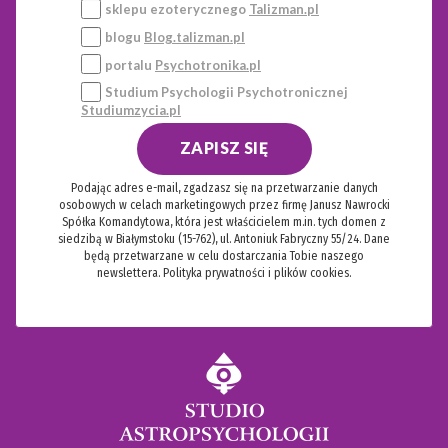
sklepu ezoterycznego
Talizman.pl
blogu
Blog.talizman.pl
portalu
Psychotronika.pl
Studium Psychologii Psychotronicznej
Studiumzycia.pl
ZAPISZ SIĘ
Podając adres e-mail, zgadzasz się na przetwarzanie danych
osobowych w celach marketingowych przez firmę Janusz Nawrocki
Spółka Komandytowa, która jest właścicielem m.in. tych domen z
siedzibą w Białymstoku (15-762), ul. Antoniuk Fabryczny 55/24. Dane
będą przetwarzane w celu dostarczania Tobie naszego
newslettera.
Polityka prywatności i plików cookies.