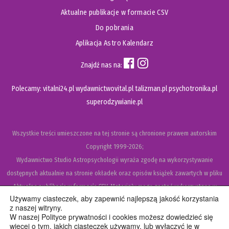
Aktualne publikacje w formacie CSV
Do pobrania
Aplikacja Astro Kalendarz
Znajdź nas na:
Polecamy:
vitalni24.pl
wydawnictwovital.pl
talizman.pl
psychotronika.pl
superodzywianie.pl
Wszystkie treści umieszczone na tej stronie są chronione prawem autorskim
Copyright
1999-2026;
Wydawnictwo Studio Astropsychologii wyraża zgodę na wykorzystywanie
dostępnych aktualnie na stronie okładek oraz opisów książek zawartych w pliku
Aktualne publikacje w formacie CSV
. Materiały mogą zostać wykorzystane w
Używamy ciasteczek, aby zapewnić najlepszą jakość korzystania
recenzjach książek, katalogach internetowych, bibliotecznych (OPAC) oraz
z naszej witryny.
materiałach promujących legalną dystrybucję książek. Usunięcie materiału z ww.
W naszej Polityce prywatności i cookies możesz dowiedzieć się
więcej o tym, jakich ciasteczek używamy, lub wyłączyć je w
strony internetowej, równoznaczne jest z cofnięciem udzielonej zgody.