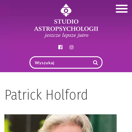
Togg
navig
Patrick Holford