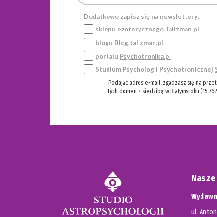
Dodatkowo zapisz się na newslettery:
sklepu ezoterycznego
Talizman.pl
blogu
Blog.talizman.pl
portalu
Psychotronika.pl
Studium Psychologii Psychotronicznej
Podając adres e-mail, zgadzasz się na prze
tych domen z siedzibą w Białymstoku (15-762
Nasze
Wydawni
ul. Anton