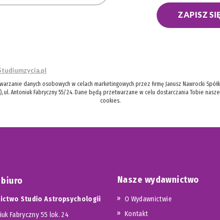
ZAPISZ SI
Studiumzycia.pl
twarzanie danych osobowych w celach marketingowych przez firmę Janusz Nawrocki Spółka
), ul. Antoniuk Fabryczny 55/24. Dane będą przetwarzane w celu dostarczania Tobie nasz
cookies.
Nasze wydawnictwo
 biuro
ctwo Studio Astropsychologii
O Wydawnictwie
Kontakt
iuk Fabryczny 55 lok. 24