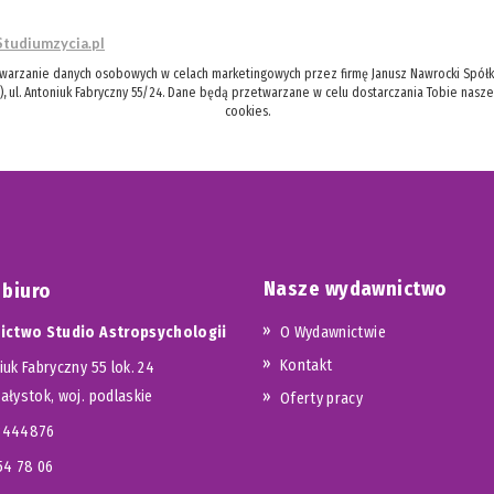
Studiumzycia.pl
twarzanie danych osobowych w celach marketingowych przez firmę Janusz Nawrocki Spółka
), ul. Antoniuk Fabryczny 55/24. Dane będą przetwarzane w celu dostarczania Tobie nasz
cookies.
Nasze wydawnictwo
 biuro
ctwo Studio Astropsychologii
O Wydawnictwie
Kontakt
iuk Fabryczny 55 lok. 24
iałystok, woj. podlaskie
Oferty pracy
23444876
654 78 06