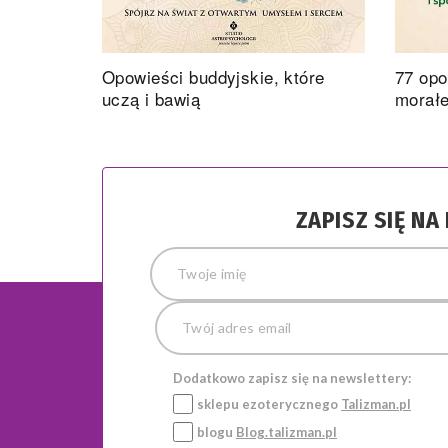
Opowieści buddyjskie, które
77 opo
uczą i bawią
morał
ZAPISZ SIĘ N
Dodatkowo zapisz się na newslettery:
sklepu ezoterycznego
Talizman.pl
blogu
Blog.talizman.pl