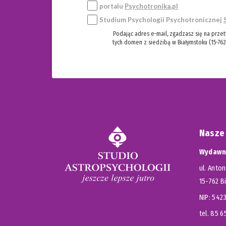
portalu
Psychotronika.pl
Studium Psychologii Psychotronicznej
Podając adres e-mail, zgadzasz się na prze
tych domen z siedzibą w Białymstoku (15-762
Nasze
Wydawni
ul. Anton
15-762 B
NIP: 54
tel. 85 