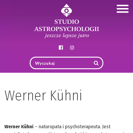
Togg
navig
Werner Kühni
Werner Kühni
– naturopata i psychoterapeuta. Jest