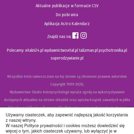
Aktualne publikacje w formacie CSV
Do pobrania
Aplikacja Astro Kalendarz
Znajdź nas na:
Polecamy:
vitalni24.pl
wydawnictwovital.pl
talizman.pl
psychotronika.pl
superodzywianie.pl
Wszystkie treści umieszczone na tej stronie są chronione prawem autorskim
Copyright
1999-2026;
Wydawnictwo Studio Astropsychologii wyraża zgodę na wykorzystywanie
dostępnych aktualnie na stronie okładek oraz opisów książek zawartych w pliku
Aktualne publikacje w formacie CSV
. Materiały mogą zostać wykorzystane w
Używamy ciasteczek, aby zapewnić najlepszą jakość korzystania
recenzjach książek, katalogach internetowych, bibliotecznych (OPAC) oraz
z naszej witryny.
materiałach promujących legalną dystrybucję książek. Usunięcie materiału z ww.
W naszej Polityce prywatności i cookies możesz dowiedzieć się
więcej o tym, jakich ciasteczek używamy, lub wyłączyć je w
strony internetowej, równoznaczne jest z cofnięciem udzielonej zgody.