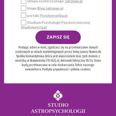
sklepu ezoterycznego
Talizman.pl
blogu
Blog.talizman.pl
portalu
Psychotronika.pl
Studium Psychologii Psychotronicznej
Studiumzycia.pl
ZAPISZ SIĘ
Podając adres e-mail, zgadzasz się na przetwarzanie danych
osobowych w celach marketingowych przez firmę Janusz Nawrocki
Spółka Komandytowa, która jest właścicielem m.in. tych domen z
siedzibą w Białymstoku (15-762), ul. Antoniuk Fabryczny 55/24. Dane
będą przetwarzane w celu dostarczania Tobie naszego
newslettera.
Polityka prywatności i plików cookies.