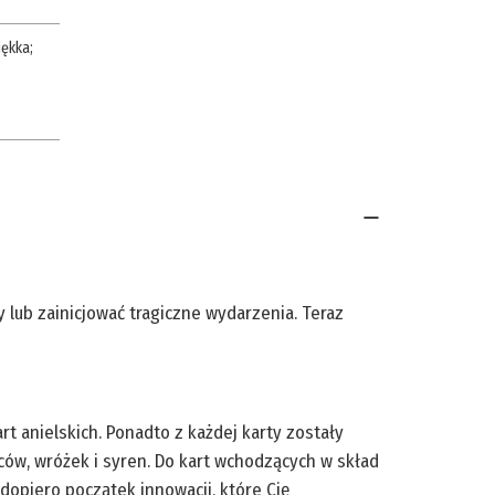
ękka
;
lub zainicjować tragiczne wydarzenia. Teraz
 anielskich. Ponadto z każdej karty zostały
ców, wróżek i syren. Do kart wchodzących w skład
dopiero początek innowacji, które Cię