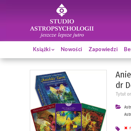
Książki
Nowości
Zapowiedzi
Be
Anie
dr D
Tytuł o
Ast
Ast
n