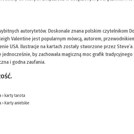
 wybitnych autorytetów. Doskonale znana polskim czytelnikom Do
adleigh Valentine jest popularnym mówcą, autorem, przewodniki
renie USA. Ilustracje na kartach zostały stworzone przez Steve’a
le jednocześnie, by zachowała magiczną moc grafik tradycyjnego 
czna i godna zaufania.
ość.
a
›
karty tarota
a
›
Karty anielskie