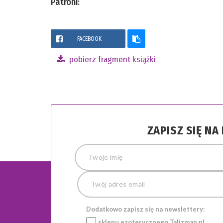
Patroni:
FACEBOOK
pobierz fragment książki
ZAPISZ SIĘ N
Dodatkowo zapisz się na newslettery:
sklepu ezoterycznego
Talizman.pl