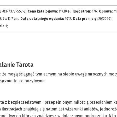
8-83-7377-557-2
;
Cena katalogowa:
119.10
zł;
Ilość stron:
176
;
Oprawa:
mi
8,9 x 12,7 cm
;
Data ostatniego wydania:
2012
;
Data premiery:
20120601
;
nia:
I
;
łanie Tarota
c, że mogą ściągnąć tym samym na siebie uwagę mrocznych mocy 
yłącznie to, co pozytywne.
ta z bezpieczeństwem i przepełnionym miłością przesłaniem kart
ilustracjach znajdują się natomiast wizerunki aniołów, jednoroż
 modlitwy do których znajdziesz w dołączonym podręczniku. A to 