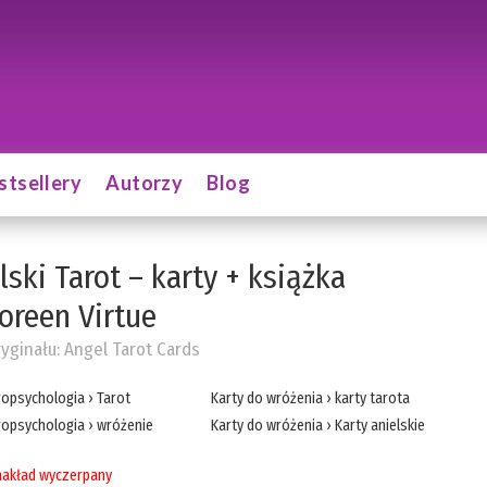
stsellery
Autorzy
Blog
lski Tarot – karty + książka
oreen Virtue
ryginału:
Angel Tarot Cards
ropsychologia
›
Tarot
Karty do wróżenia
›
karty tarota
ropsychologia
›
wróżenie
Karty do wróżenia
›
Karty anielskie
akład wyczerpany