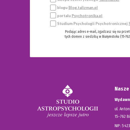
blogu
Blog.talizman.pl
portalu
Psychotronika.pl
Studium Psychologii Psychotronicznej
Podając adres e-mail, zgadzasz się na prze
tych domen z siedzibą w Białymstoku (15-762
Nasze
Wydawni
ul. Anton
15-762 B
NIP: 54