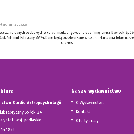
Studiumzycia.pl
twarzanie danych osobowych w celach marketingowych przez firmę Janusz Nawrocki Spółka
), ul. Antoniuk Fabryczny 55/24. Dane będą przetwarzane w celu dostarczania Tobie nasz
cookies.
Nasze wydawnictwo
 biuro
ctwo Studio Astropsychologii
O Wydawnictwie
Kontakt
iuk Fabryczny 55 lok. 24
iałystok, woj. podlaskie
Oferty pracy
23444876