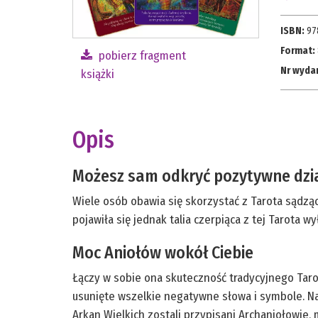
ISBN:
97
Format:
pobierz fragment
Nr wyda
książki
Opis
Możesz sam odkryć pozytywne dzia
Wiele osób obawia się skorzystać z Tarota sądzą
pojawiła się jednak talia czerpiąca z tej Tarota w
Moc Aniołów wokół Ciebie
Łączy w sobie ona skuteczność tradycyjnego Taro
usunięte wszelkie negatywne słowa i symbole. Na 
Arkan Wielkich zostali przypisani Archaniołowie,