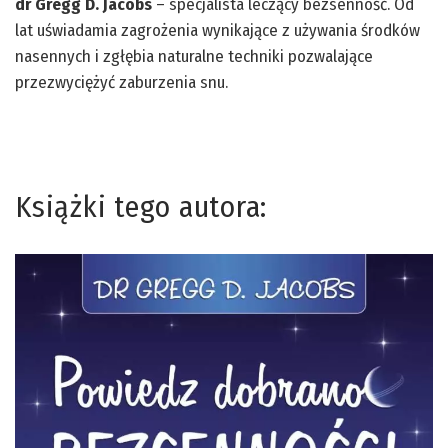
dr
Gregg
D.
Jacobs
–
specjalista
leczący
bezsenność.
Od
lat
uświadamia
zagrożenia
wynikające
z
używania
środków
nasennych
i
zgłębia
naturalne
techniki
pozwalające
przezwyciężyć
zaburzenia
snu.
Książki tego autora: