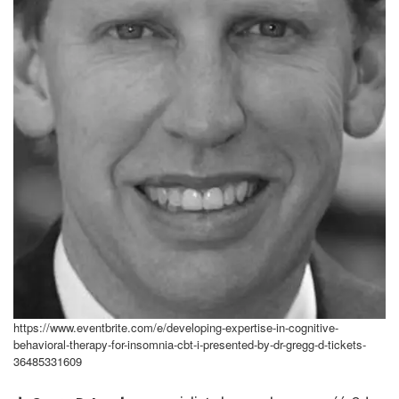
https://www.eventbrite.com/e/developing-expertise-in-cognitive-
behavioral-therapy-for-insomnia-cbt-i-presented-by-dr-gregg-d-tickets-
36485331609