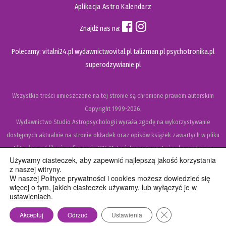
Aplikacja Astro Kalendarz
Znajdź nas na:
Polecamy:
vitalni24.pl
wydawnictwovital.pl
talizman.pl
psychotronika.pl
superodzywianie.pl
Wszystkie treści umieszczone na tej stronie są chronione prawem autorskim
Copyright
1999-2026;
Wydawnictwo Studio Astropsychologii wyraża zgodę na wykorzystywanie
dostępnych aktualnie na stronie okładek oraz opisów książek zawartych w pliku
Aktualne publikacje w formacie CSV
. Materiały mogą zostać wykorzystane w
Używamy ciasteczek, aby zapewnić najlepszą jakość korzystania
recenzjach książek, katalogach internetowych, bibliotecznych (OPAC) oraz
z naszej witryny.
materiałach promujących legalną dystrybucję książek. Usunięcie materiału z ww.
W naszej Polityce prywatności i cookies możesz dowiedzieć się
więcej o tym, jakich ciasteczek używamy, lub wyłączyć je w
strony internetowej, równoznaczne jest z cofnięciem udzielonej zgody.
ustawieniach
.
Polityka prywatności i cookies
Zamknij panel pow
Akceptuj
Odrzuć
Ustawienia