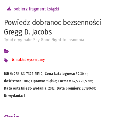
pobierz fragment książki
Powiedz dobranoc bezsenności
Gregg D. Jacobs
Tytuł oryginału:
Say Good Night to Insomnia
nakład wyczerpany
ISBN:
978-83-7377-515-2
;
Cena katalogowa:
39.30
zł;
Ilość stron:
304
;
Oprawa:
miękka
;
Format:
14,5 x 20,5 cm
;
Data ostatniego wydania:
2012
;
Data premiery:
20120601
;
Nr wydania:
I
;