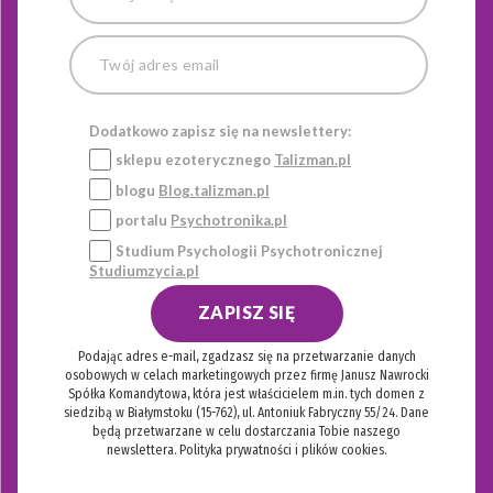
Dodatkowo zapisz się na newslettery:
sklepu ezoterycznego
Talizman.pl
blogu
Blog.talizman.pl
portalu
Psychotronika.pl
Studium Psychologii Psychotronicznej
Studiumzycia.pl
ZAPISZ SIĘ
Podając adres e-mail, zgadzasz się na przetwarzanie danych
osobowych w celach marketingowych przez firmę Janusz Nawrocki
Spółka Komandytowa, która jest właścicielem m.in. tych domen z
siedzibą w Białymstoku (15-762), ul. Antoniuk Fabryczny 55/24. Dane
będą przetwarzane w celu dostarczania Tobie naszego
newslettera.
Polityka prywatności i plików cookies.