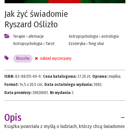
Jak żyć świadomie
Ryszard Oślizło
Terapie
›
afirmacje
Astropsychologia
›
astrologia
Astropsychologia
›
Tarot
Ezoteryka
›
feng shui
filozofia
nakład wyczerpany
ISBN:
83-88351-69-9
;
Cena katalogowa:
27.20
zł;
Oprawa:
miękka
;
Format:
14,5 x 20,5 cm
;
Data ostatniego wydania:
2002
;
Data premiery:
20020601
;
Nr wydania:
I
;
Opis
Książka powstała z myślą o ludziach, którzy chcą świadomie