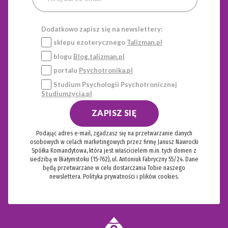
Dodatkowo zapisz się na newslettery:
sklepu ezoterycznego
Talizman.pl
blogu
Blog.talizman.pl
portalu
Psychotronika.pl
Studium Psychologii Psychotronicznej
Studiumzycia.pl
ZAPISZ SIĘ
Podając adres e-mail, zgadzasz się na przetwarzanie danych
osobowych w celach marketingowych przez firmę Janusz Nawrocki
Spółka Komandytowa, która jest właścicielem m.in. tych domen z
siedzibą w Białymstoku (15-762), ul. Antoniuk Fabryczny 55/24. Dane
będą przetwarzane w celu dostarczania Tobie naszego
newslettera.
Polityka prywatności i plików cookies.