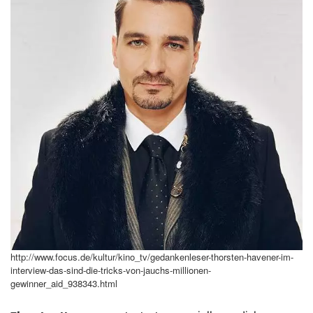
http://www.focus.de/kultur/kino_tv/gedankenleser-thorsten-havener-im-
interview-das-sind-die-tricks-von-jauchs-millionen-
gewinner_aid_938343.html