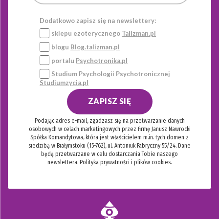
Dodatkowo zapisz się na newslettery:
sklepu ezoterycznego
Talizman.pl
blogu
Blog.talizman.pl
portalu
Psychotronika.pl
Studium Psychologii Psychotronicznej
Studiumzycia.pl
ZAPISZ SIĘ
Podając adres e-mail, zgadzasz się na przetwarzanie danych
osobowych w celach marketingowych przez firmę Janusz Nawrocki
Spółka Komandytowa, która jest właścicielem m.in. tych domen z
siedzibą w Białymstoku (15-762), ul. Antoniuk Fabryczny 55/24. Dane
będą przetwarzane w celu dostarczania Tobie naszego
newslettera.
Polityka prywatności i plików cookies.