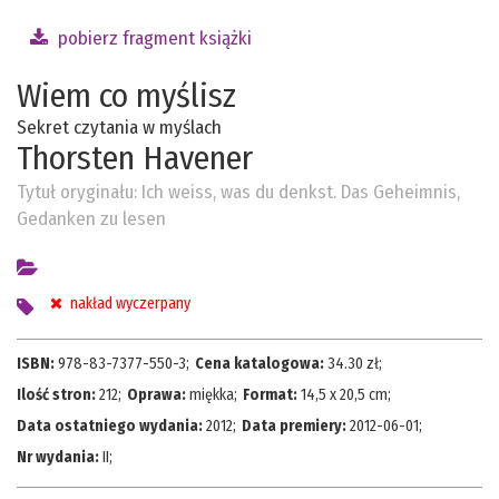
pobierz fragment książki
Wiem co myślisz
Sekret czytania w myślach
Thorsten Havener
Tytuł oryginału:
Ich weiss, was du denkst. Das Geheimnis,
Gedanken zu lesen
nakład wyczerpany
ISBN:
978-83-7377-550-3
;
Cena katalogowa:
34.30
zł;
Ilość stron:
212
;
Oprawa:
miękka
;
Format:
14,5 x 20,5 cm
;
Data ostatniego wydania:
2012
;
Data premiery:
2012-06-01
;
Nr wydania:
II
;