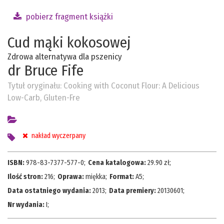
pobierz fragment książki
Cud mąki kokosowej
Zdrowa alternatywa dla pszenicy
dr Bruce Fife
Tytuł oryginału:
Cooking with Coconut Flour: A Delicious
Low-Carb, Gluten-Fre
nakład wyczerpany
ISBN:
978-83-7377-577-0
;
Cena katalogowa:
29.90
zł;
Ilość stron:
216
;
Oprawa:
miękka
;
Format:
A5
;
Data ostatniego wydania:
2013
;
Data premiery:
20130601
;
Nr wydania:
I
;