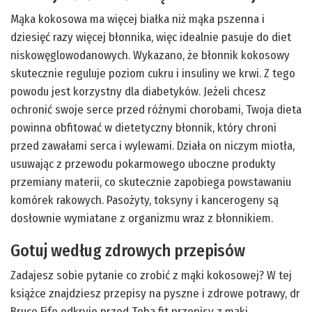
Mąka kokosowa ma więcej białka niż mąka pszenna i
dziesięć razy więcej błonnika, więc idealnie pasuje do diet
niskowęglowodanowych. Wykazano, że błonnik kokosowy
skutecznie reguluje poziom cukru i insuliny we krwi. Z tego
powodu jest korzystny dla diabetyków. Jeżeli chcesz
ochronić swoje serce przed różnymi chorobami, Twoja dieta
powinna obfitować w dietetyczny błonnik, który chroni
przed zawałami serca i wylewami. Działa on niczym miotła,
usuwając z przewodu pokarmowego uboczne produkty
przemiany materii, co skutecznie zapobiega powstawaniu
komórek rakowych. Pasożyty, toksyny i kancerogeny są
dosłownie wymiatane z organizmu wraz z błonnikiem.
Gotuj według zdrowych przepisów
Zadajesz sobie pytanie co zrobić z mąki kokosowej? W tej
książce znajdziesz przepisy na pyszne i zdrowe potrawy, dr
Bruce Fife odkryje przed Tobą fit przepisy z mąki