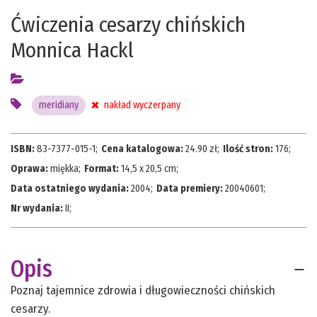
Ćwiczenia cesarzy chińskich
Monnica Hackl
meridiany
nakład wyczerpany
ISBN:
83-7377-015-1
;
Cena katalogowa:
24.90
zł;
Ilość stron:
176
;
Oprawa:
miękka
;
Format:
14,5 x 20,5 cm
;
Data ostatniego wydania:
2004
;
Data premiery:
20040601
;
Nr wydania:
II
;
Opis
Poznaj tajemnice zdrowia i długowieczności chińskich
cesarzy.