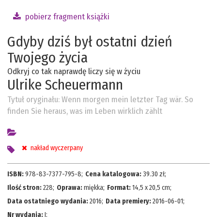
pobierz fragment książki
Gdyby dziś był ostatni dzień
Twojego życia
Odkryj co tak naprawdę liczy się w życiu
Ulrike Scheuermann
Tytuł oryginału:
Wenn morgen mein letzter Tag wär. So
finden Sie heraus, was im Leben wirklich zählt
nakład wyczerpany
ISBN:
978-83-7377-795-8
;
Cena katalogowa:
39.30
zł;
Ilość stron:
228
;
Oprawa:
miękka
;
Format:
14,5 x 20,5 cm
;
Data ostatniego wydania:
2016
;
Data premiery:
2016-06-01
;
Nr wydania:
I
;