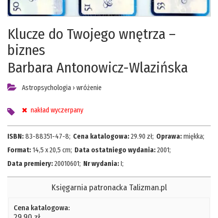
Klucze do Twojego wnętrza –
biznes
Barbara Antonowicz-Wlazińska
Astropsychologia
›
wróżenie
nakład wyczerpany
ISBN:
83-88351-47-8
;
Cena katalogowa:
29.90
zł;
Oprawa:
miękka
;
Format:
14,5 x 20,5 cm
;
Data ostatniego wydania:
2001
;
Data premiery:
20010601
;
Nr wydania:
I
;
Księgarnia patronacka Talizman.pl
Cena katalogowa:
29,90 zł