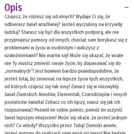
Opis
Czujesz, że różnisz się od innych? Wydaje Ci się, że
odbierasz świat wrażliwiej? Jesteś wyczulony na krzywdę
ludzką? Starasz się być dla wszystkich podporą, ale nie
przyjmujesz pomocy od innych, chociaż sam borykasz się z
problemami w życiu w osobistym i walczysz z
uzależnieniami? Nie martw się! Może się okazać, że wcale
nie Ty musisz zmienić swoje życie, by dopasować się do
„normalnych”! Jest bowiem bardzo prawdopodobne, że
jesteś tutaj, by zmieniać na lepsze życia tych wszystkich,
od których czujesz się tak inny! Zanurz się w niezwykły
świat Ziemskich Aniołów, Elementali, Czarodziejów i innych
posłańców światła! Zobacz co ich łączy, naucz się jak ich
rozpoznawać! Pozwól im sobie pomóc, pomóż im uczynić
świat lepszym miejscem! Może się okaże, że jesteś jednym
nich? Co wtedy? Wszystko przez Tobą! Ziemski aniele,
jesteś gotowy do realizacji swej misji już teraz! Nie będzie