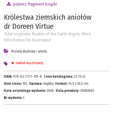
pobierz fragment książki
Królestwa ziemskich aniołów
dr Doreen Virtue
Tytuł oryginału:
Realms of the Earth Angels: More
Information for Incarnated
Rozwój duchowy
›
anioły
nakład wyczerpany
ISBN:
978-83-7377-315-8
;
Cena katalogowa:
23.70
zł;
Ilość stron:
192
;
Oprawa:
miękka
;
Format:
14,5 x 20,5 cm
;
Data ostatniego wydania:
2008
;
Data premiery:
20080601
;
Nr wydania:
I
;