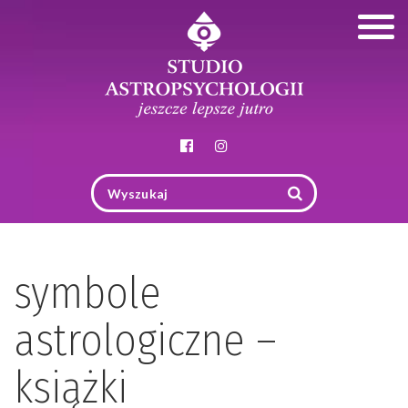
Togg
navig
symbole
astrologiczne –
książki