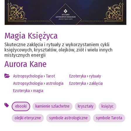
Magia Księżyca
Skuteczne zaklęcia i rytuały z wykorzystaniem cykli
księżycowych, kryształów, olejków, ziół i wielu innych
mistycznych energii
Aurora Kane
Astropsychologia
›
Tarot
Ezoteryka
›
rytuały
Astropsychologia
›
astrologia
Ezoteryka
›
zaklęcia
Ezoteryka
›
magia
ebooki
kamienie szlachetne
kryształy
księżyc
olejki eteryczne
symbole astrologiczne
symbole Tarota