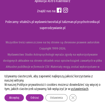
Aplikacja Astro Kalendarz
Znajdź nas na:
Polecamy:
vitalni24.pl
wydawnictwovital.pl
talizman.pl
psychotronika.pl
superodzywianie.pl
Wszystkie treści umieszczone na tej stronie są chronione prawem autorskim
Copyright
1999-2026;
Wydawnictwo Studio Astropsychologii wyraża zgodę na wykorzystywanie
dostępnych aktualnie na stronie okładek oraz opisów książek zawartych w pliku
Aktualne publikacje w formacie CSV
. Materiały mogą zostać wykorzystane w
recenzjach książek, katalogach internetowych, bibliotecznych (OPAC) oraz
Używamy ciasteczek, aby zapewnić najlepszą jakość korzystania z
materiałach promujących legalną dystrybucję książek. Usunięcie materiału z ww.
naszej witryny.
W naszej Polityce prywatności i cookies możesz dowiedzieć się więcej o
strony internetowej, równoznaczne jest z cofnięciem udzielonej zgody.
tym, jakich ciasteczek używamy, lub wyłączyć je w
ustawieniach
.
Polityka prywatności i cookies
Zamknij panel powiadom
Akceptuj
Odrzuć
Ustawienia