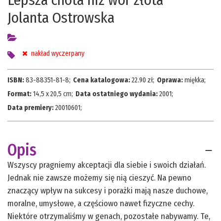
Lepsza cnota niż wór złota
Jolanta Ostrowska
nakład wyczerpany
ISBN:
83-88351-81-8
;
Cena katalogowa:
22.90
zł;
Oprawa:
miękka
;
Format:
14,5 x 20,5 cm
;
Data ostatniego wydania:
2001
;
Data premiery:
20010601
;
Opis
Wszyscy pragniemy akceptacji dla siebie i swoich działań.
Jednak nie zawsze możemy się nią cieszyć. Na pewno
znaczący wpływ na sukcesy i porażki mają nasze duchowe,
moralne, umysłowe, a częściowo nawet fizyczne cechy.
Niektóre otrzymaliśmy w genach, pozostałe nabywamy. Te,