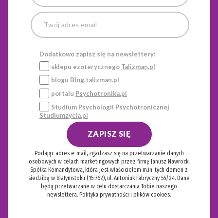
Dodatkowo zapisz się na newslettery:
sklepu ezoterycznego
Talizman.pl
blogu
Blog.talizman.pl
portalu
Psychotronika.pl
Studium Psychologii Psychotronicznej
Studiumzycia.pl
ZAPISZ SIĘ
Podając adres e-mail, zgadzasz się na przetwarzanie danych
osobowych w celach marketingowych przez firmę Janusz Nawrocki
Spółka Komandytowa, która jest właścicielem m.in. tych domen z
siedzibą w Białymstoku (15-762), ul. Antoniuk Fabryczny 55/24. Dane
będą przetwarzane w celu dostarczania Tobie naszego
newslettera.
Polityka prywatności i plików cookies.