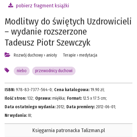
pobierz fragment książki
Modlitwy do świętych Uzdrowicieli
– wydanie rozszerzone
Tadeusz Piotr Szewczyk
Rozwój duchowy
›
anioły
Terapie
›
medytacja
niebo
przewodnicy duchowi
ISBN:
978-83-7377-564-0
;
Cena katalogowa:
19.90
zł;
Ilość stron:
132
;
Oprawa:
miękka
;
Format:
12.5 x 17.5 cm
;
Data ostatniego wydania:
2012
;
Data premiery:
2012-06-01
;
Nr wydania:
III
;
Księgarnia patronacka Talizman.pl