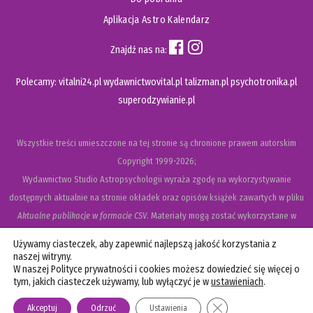
Aplikacja Astro Kalendarz
Znajdź nas na:
Polecamy:
vitalni24.pl
wydawnictwovital.pl
talizman.pl
psychotronika.pl
superodzywianie.pl
Wszystkie treści umieszczone na tej stronie są chronione prawem autorskim
Copyright
1999-2026;
Wydawnictwo Studio Astropsychologii wyraża zgodę na wykorzystywanie
dostępnych aktualnie na stronie okładek oraz opisów książek zawartych w pliku
Aktualne publikacje w formacie CSV
. Materiały mogą zostać wykorzystane w
recenzjach książek, katalogach internetowych, bibliotecznych (OPAC) oraz
Używamy ciasteczek, aby zapewnić najlepszą jakość korzystania z
materiałach promujących legalną dystrybucję książek. Usunięcie materiału z ww.
naszej witryny.
W naszej Polityce prywatności i cookies możesz dowiedzieć się więcej o
strony internetowej, równoznaczne jest z cofnięciem udzielonej zgody.
tym, jakich ciasteczek używamy, lub wyłączyć je w
ustawieniach
.
Polityka prywatności i cookies
Zamknij panel powiadom
Akceptuj
Odrzuć
Ustawienia