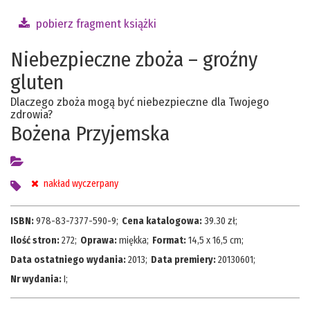
pobierz fragment książki
Niebezpieczne zboża – groźny
gluten
Dlaczego zboża mogą być niebezpieczne dla Twojego
zdrowia?
Bożena Przyjemska
nakład wyczerpany
ISBN:
978-83-7377-590-9
;
Cena katalogowa:
39.30
zł;
Ilość stron:
272
;
Oprawa:
miękka
;
Format:
14,5 x 16,5 cm
;
Data ostatniego wydania:
2013
;
Data premiery:
20130601
;
Nr wydania:
I
;