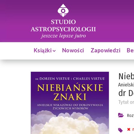
Książki
Nowości
Zapowiedzi
Be
Nieb
Aniels
dr D
Tytuł o
Roz
n