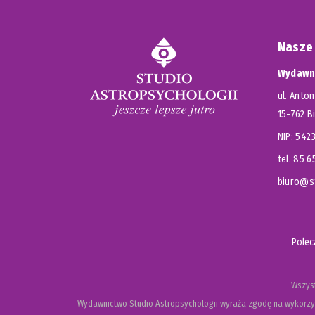
Nasze
Wydawni
ul. Anton
15-762 B
NIP: 54
tel. 85 
biuro@st
Pole
Wszyst
Wydawnictwo Studio Astropsychologii wyraża zgodę na wykorzys