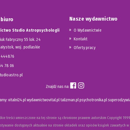
Nasze wydawnictwo
 biuro
ctwo Studio Astropsychologii
O Wydawnictwie
Kontakt
iuk Fabryczny 55 lok. 24
iałystok, woj. podlaskie
Oferty pracy
23444876
654 78 06
udioastro.pl
Znajdź nas na:
camy:
vitalni24.pl
wydawnictwovital.pl
talizman.pl
psychotronika.pl
superodzywia
kie treści umieszczone na tej stronie są chronione prawem autorskim
Copyright
1999
tywanie dostępnych aktualnie na stronie okładek oraz opisów książek zawartych w 