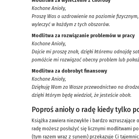
Modlitwa za wyleczenie z choroby
Kochane Anioły,
Proszę Was o uzdrowienie na poziomie fizycznym
wyleczyć w każdym z tych obszarów.
Modlitwa za rozwiązanie problemów w pracy
Kochane Anioły,
Dajcie mi proszę znak, dzięki któremu odnajdę sa
pomóżcie mi rozwiązać obecny problem lub pokażc
Modlitwa za dobrobyt finansowy
Kochane Anioły,
Dziękuję Wam za Wasze przewodnictwo na drodze d
dzięki którym będę wiedział, że jesteście obok.
Poproś anioły o radę kiedy tylko p
Książka zawiera niezwykłe i bardzo wzruszające o
radę możesz posłużyć się licznymi modlitwami po
(tym razem wraz z synem) przekazuje Ci tajemnicz