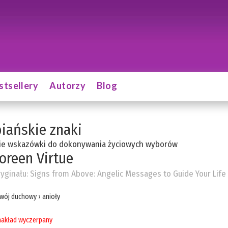
stsellery
Autorzy
Blog
iańskie znaki
kie wskazówki do dokonywania życiowych wyborów
oreen Virtue
ryginału:
Signs from Above: Angelic Messages to Guide Your Life
wój duchowy
›
anioły
akład wyczerpany