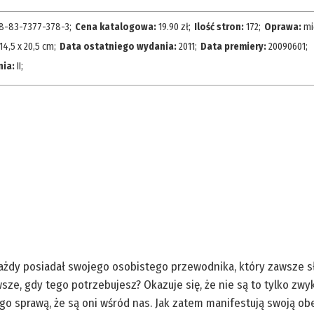
8-83-7377-378-3
;
Cena katalogowa:
19.90
zł;
Ilość stron:
172
;
Oprawa:
mi
14,5 x 20,5 cm
;
Data ostatniego wydania:
2011
;
Data premiery:
20090601
;
nia:
II
;
 każdy posiadał swojego osobistego przewodnika, który zawsze s
e, gdy tego potrzebujesz? Okazuje się, że nie są to tylko zwykłe
ego sprawą, że są oni wśród nas. Jak zatem manifestują swoją ob