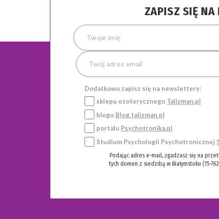
ZAPISZ SIĘ N
Dodatkowo zapisz się na newslettery:
sklepu ezoterycznego
Talizman.pl
blogu
Blog.talizman.pl
portalu
Psychotronika.pl
Studium Psychologii Psychotronicznej
Podając adres e-mail, zgadzasz się na prze
tych domen z siedzibą w Białymstoku (15-762