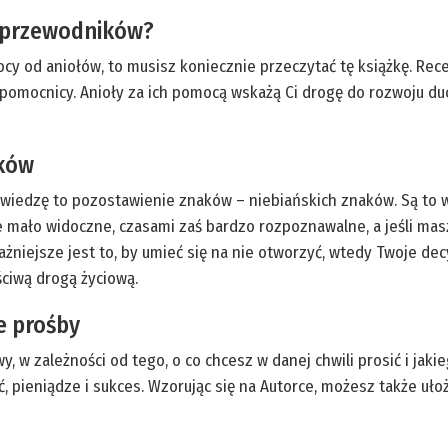
h przewodników?
y od aniołów, to musisz koniecznie przeczytać tę książkę. Rece
y pomocnicy. Anioły za ich pomocą wskażą Ci drogę do rozwoju d
aków
 wiedzę to pozostawienie znaków – niebiańskich znaków. Są to 
ne mało widoczne, czasami zaś bardzo rozpoznawalne, a jeśli m
niejsze jest to, by umieć się na nie otworzyć, wtedy Twoje dec
ściwą drogą życiową.
e prośby
, w zależności od tego, o co chcesz w danej chwili prosić i jak
ć, pieniądze i sukces. Wzorując się na Autorce, możesz także uło