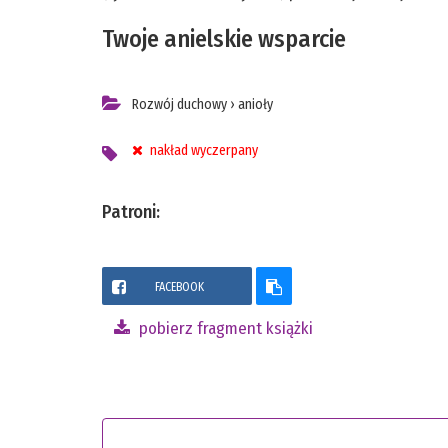
Twoje anielskie wsparcie
Rozwój duchowy
›
anioły
nakład wyczerpany
Patroni:
FACEBOOK
pobierz fragment książki