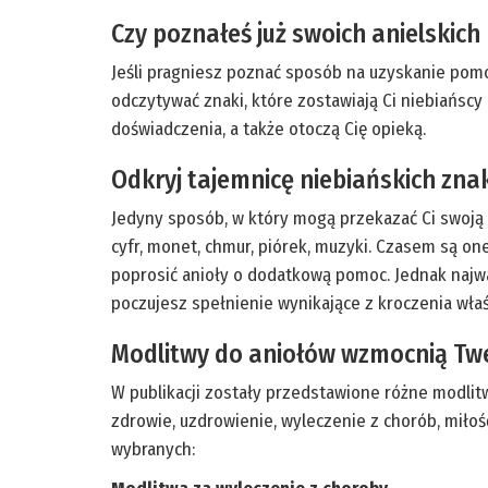
Czy poznałeś już swoich anielskic
Jeśli pragniesz poznać sposób na uzyskanie pomoc
odczytywać znaki, które zostawiają Ci niebiańsc
doświadczenia, a także otoczą Cię opieką.
Odkryj tajemnicę niebiańskich zn
Jedyny sposób, w który mogą przekazać Ci swoją
cyfr, monet, chmur, piórek, muzyki. Czasem są o
poprosić anioły o dodatkową pomoc. Jednak najważ
poczujesz spełnienie wynikające z kroczenia wła
Modlitwy do aniołów wzmocnią Tw
W publikacji zostały przedstawione różne modlitwy
zdrowie, uzdrowienie, wyleczenie z chorób, miłoś
wybranych: