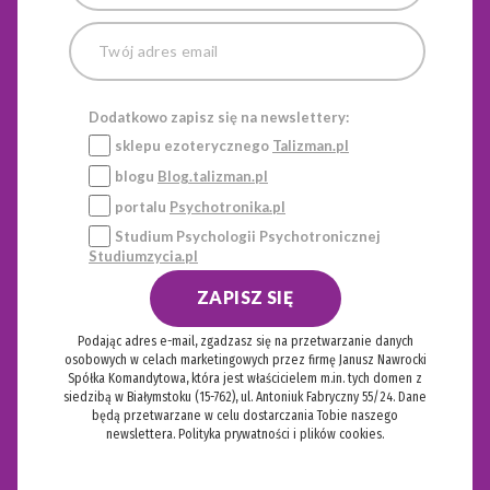
Dodatkowo zapisz się na newslettery:
sklepu ezoterycznego
Talizman.pl
blogu
Blog.talizman.pl
portalu
Psychotronika.pl
Studium Psychologii Psychotronicznej
Studiumzycia.pl
ZAPISZ SIĘ
Podając adres e-mail, zgadzasz się na przetwarzanie danych
osobowych w celach marketingowych przez firmę Janusz Nawrocki
Spółka Komandytowa, która jest właścicielem m.in. tych domen z
siedzibą w Białymstoku (15-762), ul. Antoniuk Fabryczny 55/24. Dane
będą przetwarzane w celu dostarczania Tobie naszego
newslettera.
Polityka prywatności i plików cookies.