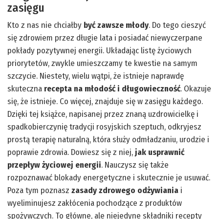
zasięgu
Kto z nas nie chciałby
być zawsze młody
. Do tego cieszyć
się zdrowiem przez długie lata i posiadać niewyczerpane
pokłady pozytywnej energii. Układając listę życiowych
priorytetów, zwykle umieszczamy te kwestie na samym
szczycie. Niestety, wielu wątpi, że istnieje naprawdę
skuteczna
recepta na młodość i długowieczność
. Okazuje
się, że istnieje. Co więcej, znajduje się w zasięgu każdego.
Dzięki tej książce, napisanej przez znaną uzdrowicielkę i
spadkobierczynię tradycji rosyjskich szeptuch, odkryjesz
prostą terapię naturalną, która służy odmładzaniu, urodzie i
poprawie zdrowia. Dowiesz się z niej,
jak usprawnić
przepływ życiowej energii
. Nauczysz się także
rozpoznawać blokady energetyczne i skutecznie je usuwać.
Poza tym poznasz
zasady zdrowego odżywiania
i
wyeliminujesz zakłócenia pochodzące z produktów
spożywczych. To główne, ale niejedyne składniki recepty