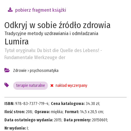
pobierz fragment książki
Odkryj w sobie źródło zdrowia
Tradycyjne metody uzdrawiania i odmładzania
Lumira
Tytuł oryginału:
Du bist die Quelle des Lebens! -
Fundamentale Werkzeuge der
Zdrowie
›
psychosomatyka
terapie naturalne
nakład wyczerpany
ISBN:
978-83-7377-719-4
;
Cena katalogowa:
34.30
zł;
Ilość stron:
208
;
Oprawa:
miękka
;
Format:
14,5 x 20,5 cm
;
Data ostatniego wydania:
2015
;
Data premiery:
20150601
;
Nr wydania:
I
;