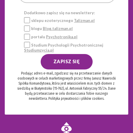
Dodatkowo zapisz się na newslettery:
sklepu ezoterycznego
Talizman.pl
blogu
Blog.talizman.pl
portalu
Psychotronika.pl
Studium Psychologii Psychotronicznej
Studiumzycia.pl
ZAPISZ SIĘ
Podając adres e-mail, zgadzasz się na przetwarzanie danych
osobowych w celach marketingowych przez firmę Janusz Nawrocki
Spółka Komandytowa, która jest właścicielem m.in. tych domen z
siedzibą w Białymstoku (15-762), ul. Antoniuk Fabryczny 55/24. Dane
będą przetwarzane w celu dostarczania Tobie naszego
newslettera.
Polityka prywatności i plików cookies.