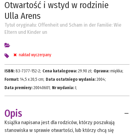
Otwartość i wstyd w rodzinie
Ulla Arens
Tytuł oryginału:
Offenheit und Scham in der Familie: Wie
Eltern und Kinder un
nakład wyczerpany
ISBN:
83-7377-152-2
;
Cena katalogowa:
29.90
zł;
Oprawa:
miękka
;
Format:
14,5 x 20,5 cm
;
Data ostatniego wydania:
2004
;
Data premiery:
20040601
;
Nr wydania:
I
;
Opis
Książka napisana jest dla rodziców, którzy poszukują
stanowiska w sprawie otwartości, lub którzy chcą się